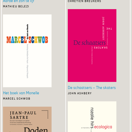
Aarde en zon te lijf
chrétien breukers
mathieu belezi
De schaatsers – The skaters
Het boek van Monelle
john ashbery
marcel schwob