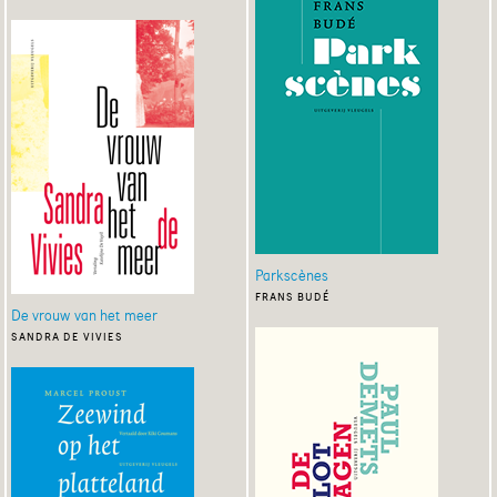
Parkscènes
frans budé
De vrouw van het meer
sandra de vivies