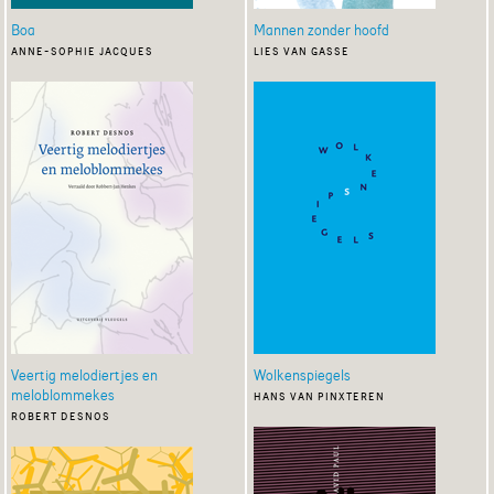
Boa
Mannen zonder hoofd
anne-sophie jacques
lies van gasse
Veertig melodiertjes en
Wolkenspiegels
meloblommekes
hans van pinxteren
robert desnos