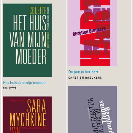
De pen in het hart
chrétien breukers
Het huis van mijn moeder
colette