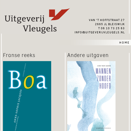
van ’t hoffstraat 27
2665 jl bleiswijk
t 06 10 73 25 63
info@uitgeverijvleugels.nl
home
Franse reeks
Andere uitgaven