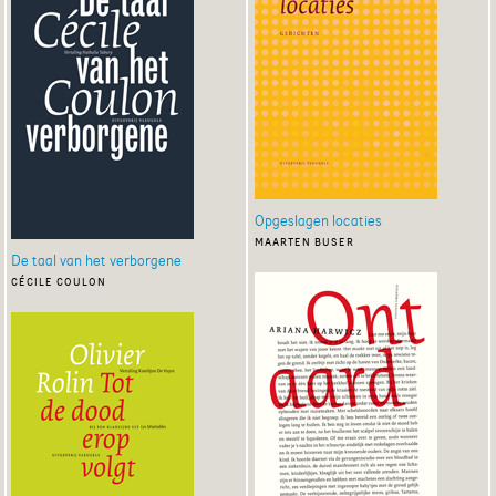
Opgeslagen locaties
maarten buser
De taal van het verborgene
cécile coulon