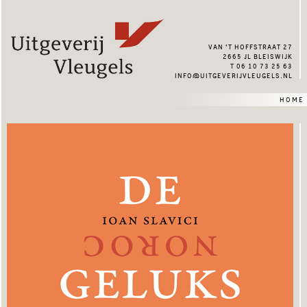
van ’t hoffstraat 27
2665 jl bleiswijk
t 06 10 73 25 63
info@uitgeverijvleugels.nl
home