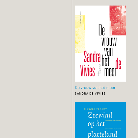
De vrouw van het meer
sandra de vivies