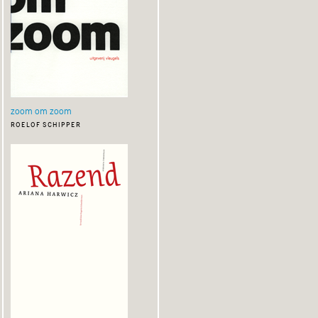
zoom om zoom
roelof schipper