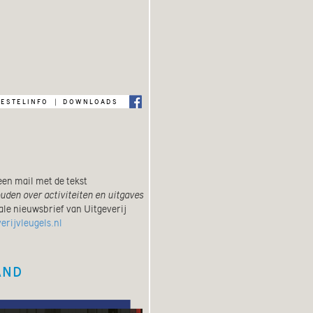
bestelinfo
downloads
|
een mail met de tekst
ouden over activiteiten en uitgaves
ale nieuwsbrief van Uitgeverij
erijvleugels.nl
AND