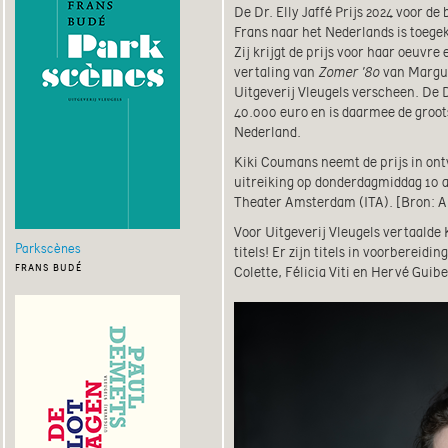
De Dr. Elly Jaffé Prijs 2024 voor de 
Frans naar het Nederlands is toeg
Zij krijgt de prijs voor haar oeuvre
vertaling van
Zomer ’80
van Marguer
Uitgeverij Vleugels verscheen. De Dr
40.000 euro en is daarmee de groots
Nederland.
Kiki Coumans neemt de prijs in ontv
uitreiking op donderdagmiddag 10 ap
Theater Amsterdam (ITA). [Bron: 
Voor Uitgeverij Vleugels vertaalde 
Parkscènes
titels! Er zijn titels in voorbereid
frans budé
Colette, Félicia Viti en Hervé Guibe