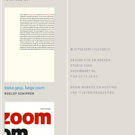
© uitgeverij vleugels
design site en boeken:
studio 3005
3005@bart.nl
t 06 10 73 25 63
bouw website en hosting:
bleke gesp, beige zoom
van ’t leven producties
roelof schipper