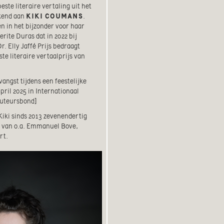
beste literaire vertaling uit het
ekend aan
KIKI COUMANS
.
 en in het bijzonder voor haar
ite Duras dat in 2022 bij
. Elly Jaffé Prijs bedraagt
te literaire vertaalprijs van
angst tijdens een feestelijke
ril 2025 in Internationaal
Auteursbond]
Kiki sinds 2013 zevenendertig
ing van o.a. Emmanuel Bove,
rt.