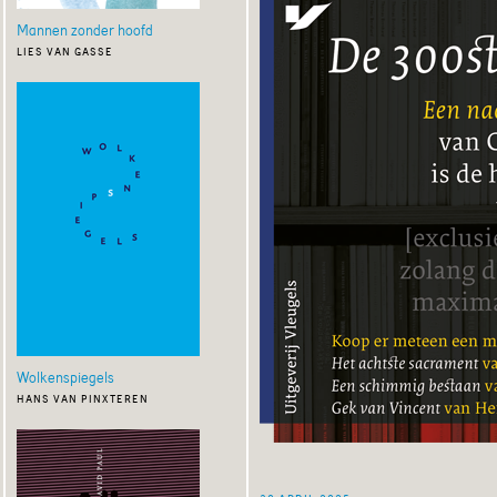
Mannen zonder hoofd
lies van gasse
Wolkenspiegels
hans van pinxteren