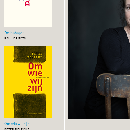
De lotdagen
paul demets
Om wie wij zijn
peter delpeut