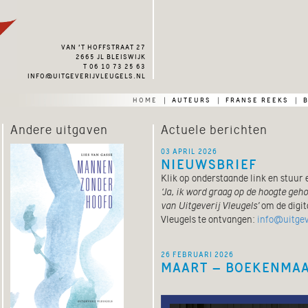
van ’t hoffstraat 27
2665 jl bleiswijk
t 06 10 73 25 63
info@uitgeverijvleugels.nl
home
auteurs
franse reeks
|
|
|
Andere uitgaven
Actuele berichten
03 april 2026
NIEUWSBRIEF
Klik op onderstaande link en stuur 
‘Ja, ik word graag op de hoogte geh
van Uitgeverij Vleugels’
om de digit
Vleugels te ontvangen:
info@uitgev
26 februari 2026
MAART – BOEKENMA