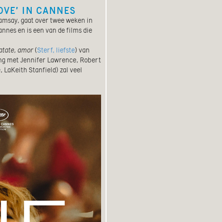
OVE’ IN CANNES
amsay, gaat over twee weken in
nnes en is een van de films die
tate, amor
(
Sterf, liefste
) van
ing met Jennifer Lawrence, Robert
 LaKeith Stanfield) zal veel