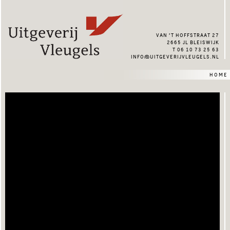
van ’t hoffstraat 27
2665 jl bleiswijk
t 06 10 73 25 63
info@uitgeverijvleugels.nl
home