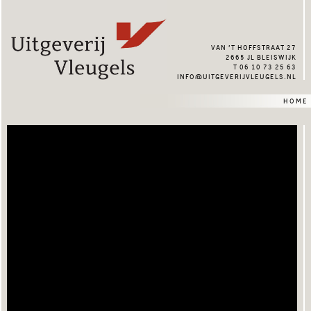
van ’t hoffstraat 27
2665 jl bleiswijk
t 06 10 73 25 63
info@uitgeverijvleugels.nl
home