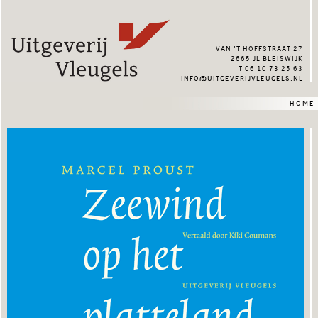
van ’t hoffstraat 27
2665 jl bleiswijk
t 06 10 73 25 63
info@uitgeverijvleugels.nl
home