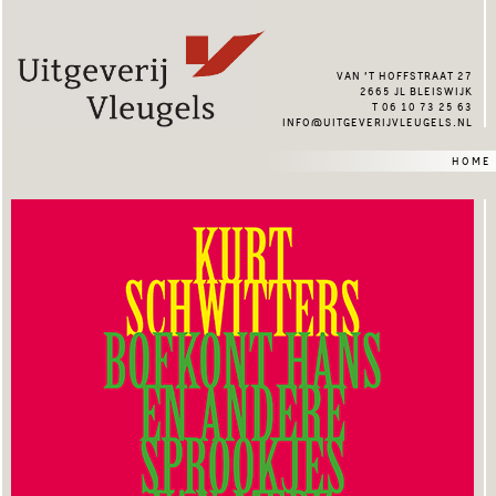
van ’t hoffstraat 27
2665 jl bleiswijk
t 06 10 73 25 63
info@uitgeverijvleugels.nl
home