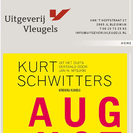
van ’t hoffstraat 27
2665 jl bleiswijk
t 06 10 73 25 63
info@uitgeverijvleugels.nl
home